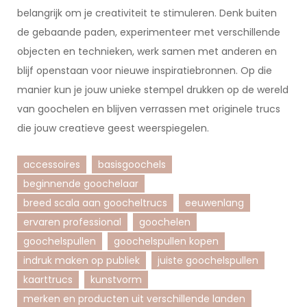
belangrijk om je creativiteit te stimuleren. Denk buiten
de gebaande paden, experimenteer met verschillende
objecten en technieken, werk samen met anderen en
blijf openstaan voor nieuwe inspiratiebronnen. Op die
manier kun je jouw unieke stempel drukken op de wereld
van goochelen en blijven verrassen met originele trucs
die jouw creatieve geest weerspiegelen.
accessoires
basisgoochels
beginnende goochelaar
breed scala aan goocheltrucs
eeuwenlang
ervaren professional
goochelen
goochelspullen
goochelspullen kopen
indruk maken op publiek
juiste goochelspullen
kaarttrucs
kunstvorm
merken en producten uit verschillende landen