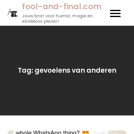
Naar
fool-and-final.com
de
Jouw bron voor humor, magie en
inhoud
eindeloos plezier!
gaan
Tag:
gevoelens van anderen