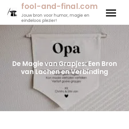
Naar
fool-and-final.com
de
Jouw bron voor humor, magie en
inhoud
eindeloos plezier!
gaan
De Magie van Grapjes: Een Bron
van Lachen en Verbinding