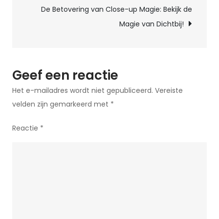
van
De Betovering van Close-up Magie: Bekijk de
Lachen
Magie van Dichtbij!
en
Verbinding
Geef een reactie
Het e-mailadres wordt niet gepubliceerd.
Vereiste
velden zijn gemarkeerd met
*
Reactie
*