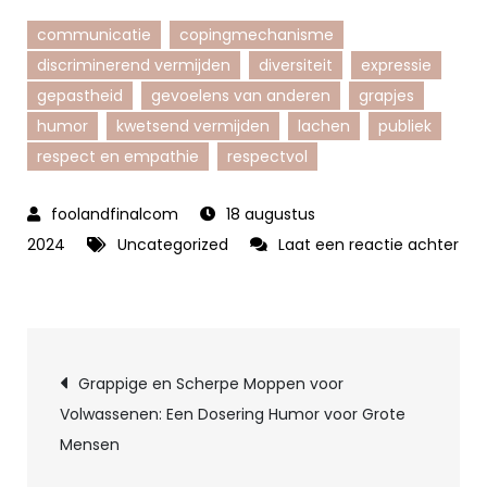
communicatie
copingmechanisme
discriminerend vermijden
diversiteit
expressie
gepastheid
gevoelens van anderen
grapjes
humor
kwetsend vermijden
lachen
publiek
respect en empathie
respectvol
18 augustus
2024
Uncategorized
Laat een reactie achter
op
De
Magie
Berichtnavigatie
van
Grappige en Scherpe Moppen voor
Grapjes:
Volwassenen: Een Dosering Humor voor Grote
Een
Mensen
Bron