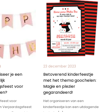
4
23 december 2023
seer je een
Betoverend kinderfeestje
ijk
met het thema goochelen:
gsfeest voor
Magie en plezier
nen?
gegarandeerd!
feest voor
Het organiseren van een
n Verjaardagsfeest
kinderfeestje kan een uitdagende