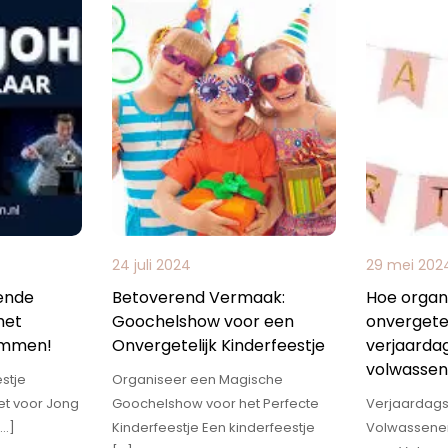
24 juli 2024
29 mei 202
ende
Betoverend Vermaak:
Hoe organi
het
Goochelshow voor een
onvergetel
 Ommen!
Onvergetelijk Kinderfeestje
verjaarda
volwasse
stje
Organiseer een Magische
t voor Jong
Goochelshow voor het Perfecte
Verjaardags
[…]
Kinderfeestje Een kinderfeestje
Volwassene