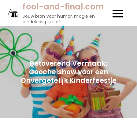
Naar
fool-and-final.com
de
Jouw bron voor humor, magie en
inhoud
eindeloos plezier!
gaan
Betoverend Vermaak:
Goochelshow voor een
Onvergetelijk Kinderfeestje