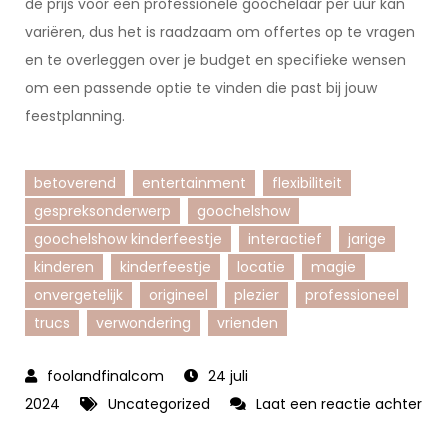
de prijs voor een professionele goochelaar per uur kan
variëren, dus het is raadzaam om offertes op te vragen
en te overleggen over je budget en specifieke wensen
om een passende optie te vinden die past bij jouw
feestplanning.
betoverend
entertainment
flexibiliteit
gespreksonderwerp
goochelshow
goochelshow kinderfeestje
interactief
jarige
kinderen
kinderfeestje
locatie
magie
onvergetelijk
origineel
plezier
professioneel
trucs
verwondering
vrienden
24 juli
2024
Uncategorized
Laat een reactie achter
op