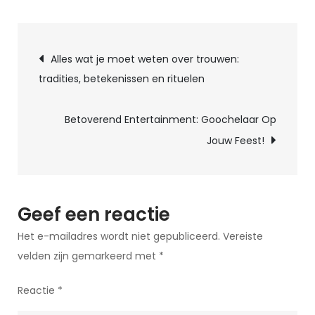
Betoverend
Vermaak:
Berichtnavigatie
Goochelshow
Alles wat je moet weten over trouwen:
voor
tradities, betekenissen en rituelen
een
Onvergetelijk
Betoverend Entertainment: Goochelaar Op
Kinderfeestje
Jouw Feest!
Geef een reactie
Het e-mailadres wordt niet gepubliceerd.
Vereiste
velden zijn gemarkeerd met
*
Reactie
*