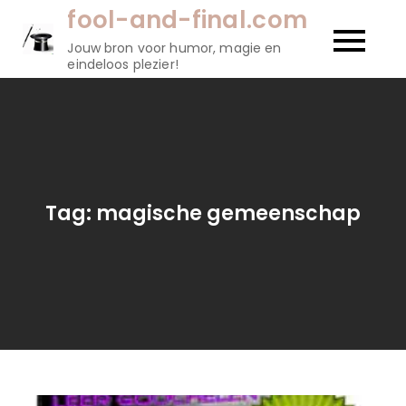
Naar
fool-and-final.com
de
Jouw bron voor humor, magie en
inhoud
eindeloos plezier!
gaan
Tag:
magische gemeenschap