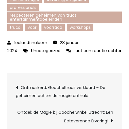
professionals
respecteren geheimen van trucs
entertainmentdoeleinden
trucs
voor
voorraad
workshops
28 januari
2024
Uncategorized
Laat een reactie achter
op
De
Magische
Berichtnavigatie
Wereld
Ontmaskerd: Goocheltrucs verklaard – De
van
geheimen achter de magie onthuld!
de
Goochel
Ontdek de Magie bij Goochelwinkel Utrecht: Een
Shop:
Betoverende Ervaring!
Alles