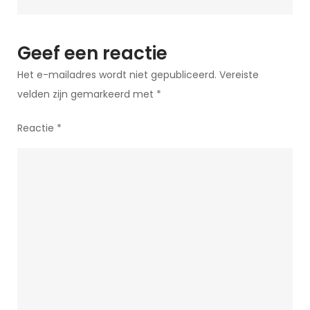
voor
Jouw
Magische
Geef een reactie
Kunst!
Het e-mailadres wordt niet gepubliceerd.
Vereiste
velden zijn gemarkeerd met
*
Reactie
*