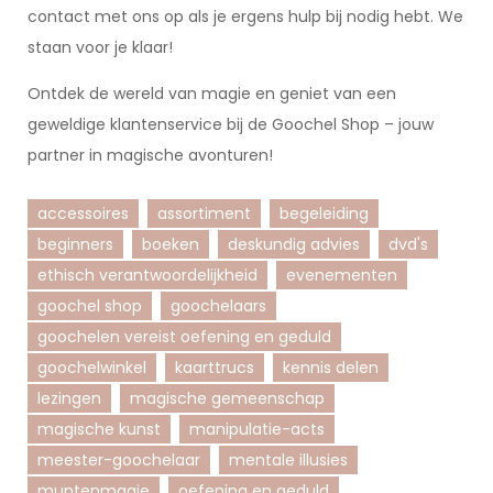
contact met ons op als je ergens hulp bij nodig hebt. We
staan voor je klaar!
Ontdek de wereld van magie en geniet van een
geweldige klantenservice bij de Goochel Shop – jouw
partner in magische avonturen!
accessoires
assortiment
begeleiding
beginners
boeken
deskundig advies
dvd's
ethisch verantwoordelijkheid
evenementen
goochel shop
goochelaars
goochelen vereist oefening en geduld
goochelwinkel
kaarttrucs
kennis delen
lezingen
magische gemeenschap
magische kunst
manipulatie-acts
meester-goochelaar
mentale illusies
muntenmagie
oefening en geduld