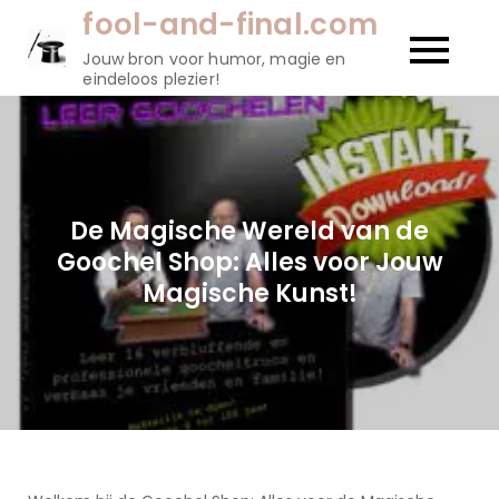
Naar
fool-and-final.com
de
Jouw bron voor humor, magie en
inhoud
eindeloos plezier!
gaan
De Magische Wereld van de
Goochel Shop: Alles voor Jouw
Magische Kunst!