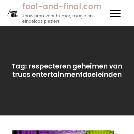
Naar
fool-and-final.com
de
Jouw bron voor humor, magie en
inhoud
eindeloos plezier!
gaan
Tag:
respecteren geheimen van
trucs entertainmentdoeleinden