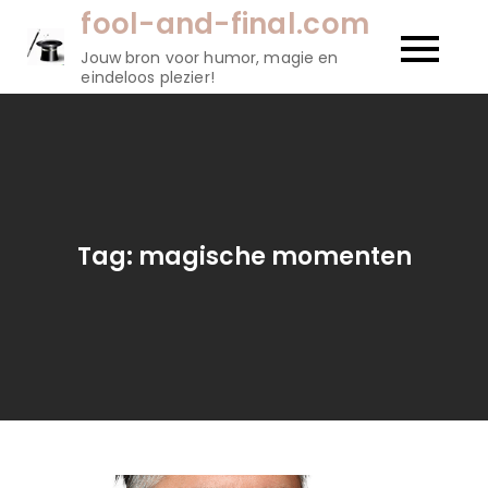
Naar
fool-and-final.com
de
Jouw bron voor humor, magie en
inhoud
eindeloos plezier!
gaan
Tag:
magische momenten