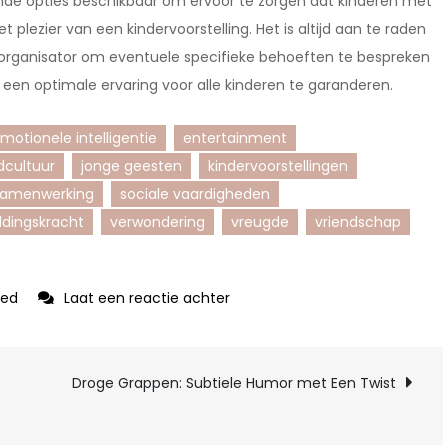
llende opties beschikbaar om ervoor te zorgen dat kinderen met
lezier van een kindervoorstelling. Het is altijd aan te raden
organisator om eventuele specifieke behoeften te bespreken
en optimale ervaring voor alle kinderen te garanderen.
motionele intelligentie
entertainment
dcultuur
jonge geesten
kindervoorstellingen
samenwerking
sociale vaardigheden
ldingskracht
verwondering
vreugde
vriendschap
op
zed
Laat een reactie achter
Betoverende
Kindervoorstellingen:
Een
Droge Grappen: Subtiele Humor met Een Twist
Magische
Beleving