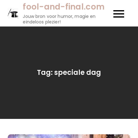
Naar
fool-and-final.com
de
Jouw bron voor humor, magie en
inhoud
eindeloos plezier!
gaan
Tag:
speciale dag