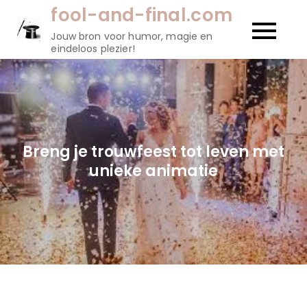
Naar
fool-and-final.com
de
Jouw bron voor humor, magie en
inhoud
eindeloos plezier!
gaan
Breng je trouwfeest tot leven met
unieke animatie