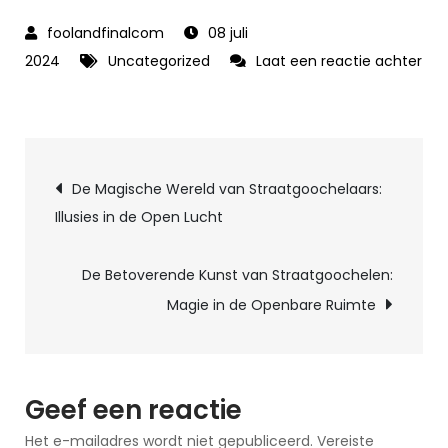
08 juli
2024
Uncategorized
Laat een reactie achter
op
Breng
je
Berichtnavigatie
trouwfeest
De Magische Wereld van Straatgoochelaars:
tot
Illusies in de Open Lucht
leven
met
De Betoverende Kunst van Straatgoochelen:
unieke
Magie in de Openbare Ruimte
animatie
Geef een reactie
Het e-mailadres wordt niet gepubliceerd.
Vereiste