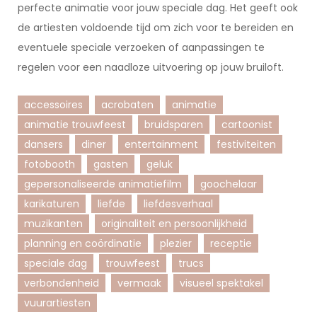
perfecte animatie voor jouw speciale dag. Het geeft ook
de artiesten voldoende tijd om zich voor te bereiden en
eventuele speciale verzoeken of aanpassingen te
regelen voor een naadloze uitvoering op jouw bruiloft.
accessoires
acrobaten
animatie
animatie trouwfeest
bruidsparen
cartoonist
dansers
diner
entertainment
festiviteiten
fotobooth
gasten
geluk
gepersonaliseerde animatiefilm
goochelaar
karikaturen
liefde
liefdesverhaal
muzikanten
originaliteit en persoonlijkheid
planning en coördinatie
plezier
receptie
speciale dag
trouwfeest
trucs
verbondenheid
vermaak
visueel spektakel
vuurartiesten