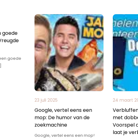
n goede
 Vreugde
n een goede
]
23 juli 2025
24 maart 2
Google, vertel eens een
Verbluffe
mop: De humor van de
met dobbe
zoekmachine
Voorspel 
laat je ve
Google, vertel eens een mop!