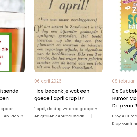
06 april 2026
08 februari
rissende
Hoe bedenk je wat een
De Subtie
pen
goede 1 april grap is?
Humor Mo
Diep van 
 Moppen
1 april, de dag waarop grappen
Een Lach in
en grollen centraal staan. […]
Droge Humo
Diep van Bi