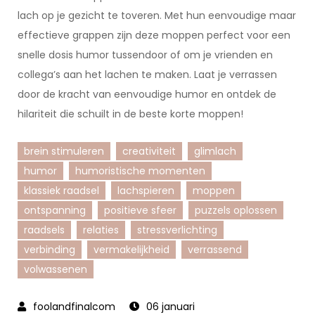
lach op je gezicht te toveren. Met hun eenvoudige maar
effectieve grappen zijn deze moppen perfect voor een
snelle dosis humor tussendoor of om je vrienden en
collega’s aan het lachen te maken. Laat je verrassen
door de kracht van eenvoudige humor en ontdek de
hilariteit die schuilt in de beste korte moppen!
brein stimuleren
creativiteit
glimlach
humor
humoristische momenten
klassiek raadsel
lachspieren
moppen
ontspanning
positieve sfeer
puzzels oplossen
raadsels
relaties
stressverlichting
verbinding
vermakelijkheid
verrassend
volwassenen
06 januari