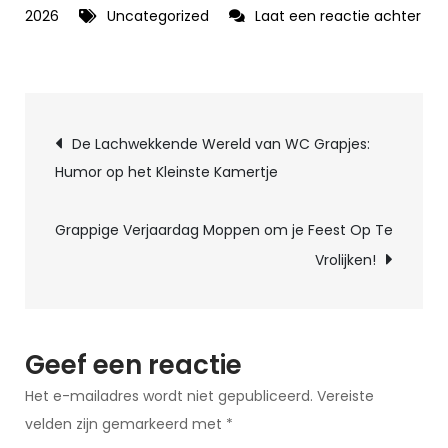
2026
Uncategorized
Laat een reactie achter
op
Grappige
Moppen
Berichtnavigatie
en
De Lachwekkende Wereld van WC Grapjes:
Raadsels
Humor op het Kleinste Kamertje
voor
Volwassenen:
Grappige Verjaardag Moppen om je Feest Op Te
Een
Vrolijken!
Bron
van
Vermaak
en
Geef een reactie
Ontspanning
Het e-mailadres wordt niet gepubliceerd.
Vereiste
velden zijn gemarkeerd met
*