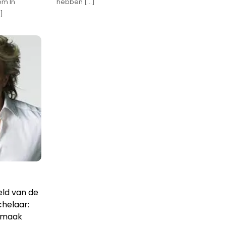
m In
hebben […]
]
ld van de
helaar:
rmaak