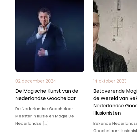
02 december 2024
14 oktober 2023
De Magische Kunst van de
Betoverende Magi
Nederlandse Goochelaar
de Wereld van Be
Nederlandse Goo
De Nederlandse Goochelaar:
Illusionisten
Meester in Illusie en Magie De
Nederlandse […]
Bekende Nederlands
Goochelaar-Illusionist