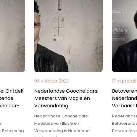
06 oktober 2023
17 septemb
e: Ontdek
Nederlandse Goochelaars:
Betoveren
kende
Meesters van Magie en
Nederlands
chelaar-
Verwondering
Verbaast 
Nederlandse Goochelaars:
Nederlandse I
e
Meesters van Illusie en
Betoverende
: Betovering
Verwondering In Nederland
De wereld v