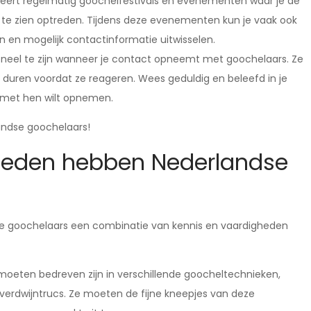
eert regelmatig goochelfestivals en evenementen waar je de
te zien optreden. Tijdens deze evenementen kun je vaak ook
en en mogelijk contactinformatie uitwisselen.
ioneel te zijn wanneer je contact opneemt met goochelaars. Ze
 duren voordat ze reageren. Wees geduldig en beleefd in je
 met hen wilt opnemen.
andse goochelaars!
heden hebben Nederlandse
se goochelaars een combinatie van kennis en vaardigheden
oeten bedreven zijn in verschillende goocheltechnieken,
n verdwijntrucs. Ze moeten de fijne kneepjes van deze