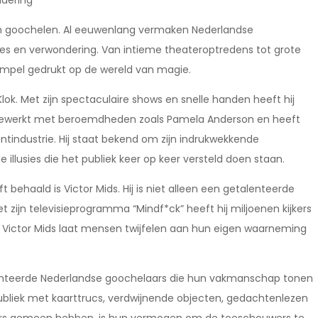
ndering
 om goochelen. Al eeuwenlang vermaken Nederlandse
sies en verwondering. Van intieme theateroptredens tot grote
mpel gedrukt op de wereld van magie.
ok. Met zijn spectaculaire shows en snelle handen heeft hij
ngewerkt met beroemdheden zoals Pamela Anderson en heeft
tindustrie. Hij staat bekend om zijn indrukwekkende
llusies die het publiek keer op keer versteld doen staan.
behaald is Victor Mids. Hij is niet alleen een getalenteerde
 zijn televisieprogramma “Mindf*ck” heeft hij miljoenen kijkers
Victor Mids laat mensen twijfelen aan hun eigen waarneming
lenteerde Nederlandse goochelaars die hun vakmanschap tonen
 publiek met kaarttrucs, verdwijnende objecten, gedachtenlezen