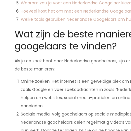
Waarom zou je voor een Nederlandse Googelaar kiez
Hoeveel kost het om met een Nederlandse Googelaa
Welke tools gebruiken Nederlandse Googelaars om hu
Wat zijn de beste manie
googelaars te vinden?
Als je op zoek bent naar Nederlandse goochelaars, zijn er
de beste manieren:
Online zoeken: Het internet is een geweldige plek o
zoals Google en voer zoekopdrachten in zoals “Nederla
helpen om websites, social media-profielen en onlin
aanbieden.
Sociale media: Volg goochelaars op sociale mediapla
Nederlandse goochelaars delen regelmatig video’s v
hun werk. Door ze te volgen, blijf je op de hoogte van 