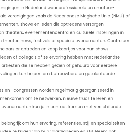
renigingen in Nederland waar professionele en amateur-
e verenigingen zoals de Nederlandse Magische Unie (NMU) of
ementen, shows en leden die optredens verzorgen.
n theaters, evenementencentra en culturele instellingen in
n theatershows, festivals of speciale evenementen. Controleer
helaars er optreden en koop kaartjes voor hun shows.
eleden of collega’s of ze ervaring hebben met Nederlandse
artiesten die ze hebben gezien of gehuurd voor eerdere
velingen kan helpen om betrouwbare en getalenteerde
s en -congressen worden regelmatig georganiseerd in
amenkomen om te netwerken, nieuwe trucs te leren en
e evenementen kun je in contact komen met verschillende
elangrijk om hun ervaring, referenties, stijl en specialiteiten
 idee te krijgen van hun vaardigheden en stijl. Neem ook