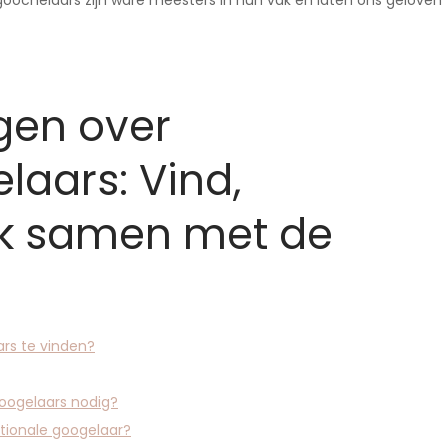
oochelaars zijn ware meesters in hun vak en laten ons geloven
gen over
aars: Vind,
rk samen met de
rs te vinden?
oogelaars nodig?
ationale googelaar?