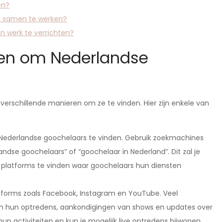
en?
r samen te werken?
n werk te verrichten?
ren om Nederlandse
 verschillende manieren om ze te vinden. Hier zijn enkele van
m Nederlandse goochelaars te vinden. Gebruik zoekmachines
ndse goochelaars” of “goochelaar in Nederland”. Dit zal je
e platforms te vinden waar goochelaars hun diensten
tforms zoals Facebook, Instagram en YouTube. Veel
an hun optredens, aankondigingen van shows en updates over
hun activiteiten en kun je mogelijk live optredens bijwonen.