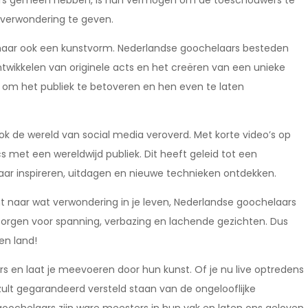
rs gemeen hebben, is hun vermogen om de toeschouwers te
 verwondering te geven.
maar ook een kunstvorm. Nederlandse goochelaars besteden
twikkelen van originele acts en het creëren van een unieke
ma om het publiek te betoveren en hen even te laten
k de wereld van social media veroverd. Met korte video’s op
 met een wereldwijd publiek. Dit heeft geleid tot een
ar inspireren, uitdagen en nieuwe technieken ontdekken.
 naar wat verwondering in je leven, Nederlandse goochelaars
orgen voor spanning, verbazing en lachende gezichten. Dus
en land!
en laat je meevoeren door hun kunst. Of je nu live optredens
je zult gegarandeerd versteld staan van de ongelooflijke