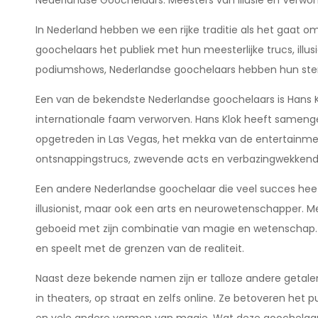
Nederlandse Goochelaars: Meesters van Illusie en Verwo
In Nederland hebben we een rijke traditie als het gaat
goochelaars het publiek met hun meesterlijke trucs, illu
podiumshows, Nederlandse goochelaars hebben hun ste
Een van de bekendste Nederlandse goochelaars is Hans Kl
internationale faam verworven. Hans Klok heeft same
opgetreden in Las Vegas, het mekka van de entertainmen
ontsnappingstrucs, zwevende acts en verbazingwekkende i
Een andere Nederlandse goochelaar die veel succes heeft 
illusionist, maar ook een arts en neurowetenschapper. Met
geboeid met zijn combinatie van magie en wetenschap. 
en speelt met de grenzen van de realiteit.
Naast deze bekende namen zijn er talloze andere geta
in theaters, op straat en zelfs online. Ze betoveren het