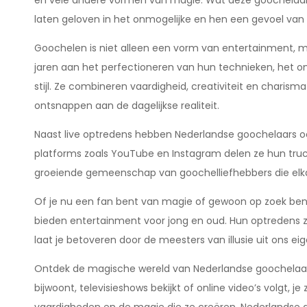
en vele andere vormen van magie. Wat deze goochelaa
laten geloven in het onmogelijke en hen een gevoel van
Goochelen is niet alleen een vorm van entertainment, 
jaren aan het perfectioneren van hun technieken, het on
stijl. Ze combineren vaardigheid, creativiteit en charis
ontsnappen aan de dagelijkse realiteit.
Naast live optredens hebben Nederlandse goochelaars oo
platforms zoals YouTube en Instagram delen ze hun trucs
groeiende gemeenschap van goochelliefhebbers die elka
Of je nu een fan bent van magie of gewoon op zoek bent
bieden entertainment voor jong en oud. Hun optredens z
laat je betoveren door de meesters van illusie uit ons eig
Ontdek de magische wereld van Nederlandse goochelaars 
bijwoont, televisieshows bekijkt of online video’s volgt, 