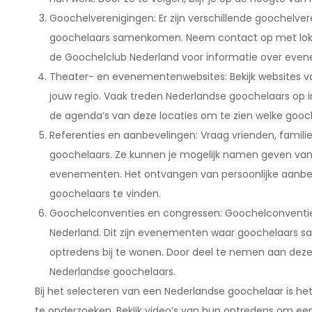
Goochelverenigingen: Er zijn verschillende goochelve
goochelaars samenkomen. Neem contact op met lokal
de Goochelclub Nederland voor informatie over even
Theater- en evenementenwebsites: Bekijk websites va
jouw regio. Vaak treden Nederlandse goochelaars op i
de agenda’s van deze locaties om te zien welke gooc
Referenties en aanbevelingen: Vraag vrienden, famili
goochelaars. Ze kunnen je mogelijk namen geven van 
evenementen. Het ontvangen van persoonlijke aanbe
goochelaars te vinden.
Goochelconventies en congressen: Goochelconventie
Nederland. Dit zijn evenementen waar goochelaars s
optredens bij te wonen. Door deel te nemen aan dez
Nederlandse goochelaars.
Bij het selecteren van een Nederlandse goochelaar is het b
te onderzoeken. Bekijk video’s van hun optredens om een