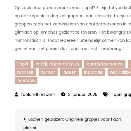
Op zoek naar goede pranks voor 1 april? Er zijn tal van
op deze speciale dag vol grappen. Van klassieke trucjes 
grappen zoals het verwisselen van contactpersonen in i
glimlach op iemands gezicht te toveren. Het belangrijks
humoristisch is, zodat iedereen uiteindelijk samen kan la
geniet van het plezier dat 1 april met zich meebrengt!
1 april
briefje onder de muis
contactpersonen
hilariteit
humor
ideeën
inspiratie
nep kakke
telefoon
31 januari 2025
1 april gr
Berichtnavigatie
Lachen geblazen: Originele grapjes voor 1 april
plezier