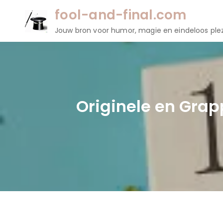
Naar
fool-and-final.com
de
Jouw bron voor humor, magie en eindeloos plez
inhoud
gaan
Originele en Grapp