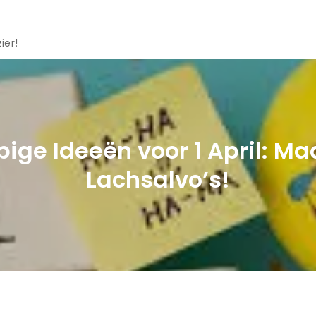
ier!
ige Ideeën voor 1 April: Ma
Lachsalvo’s!