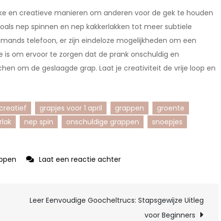
 leuke en creatieve manieren om anderen voor de gek te houden
zoals nep spinnen en nep kakkerlakken tot meer subtiele
emands telefoon, er zijn eindeloze mogelijkheden om een
te is om ervoor te zorgen dat de prank onschuldig en
chen om de geslaagde grap. Laat je creativiteit de vrije loop en
creatief
grapjes voor 1 april
grappen
groente
rlak
nep spin
onschuldige grappen
snoepjes
op
appen
Laat een reactie achter
Originele
en
Leer Eenvoudige Goocheltrucs: Stapsgewijze Uitleg
Grappige
Ideeën
voor Beginners