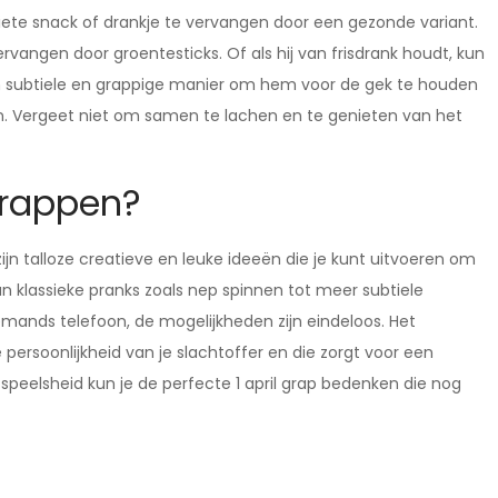
oriete snack of drankje te vervangen door een gezonde variant.
vervangen door groentesticks. Of als hij van frisdrank houdt, kun
een subtiele en grappige manier om hem voor de gek te houden
n. Vergeet niet om samen te lachen en te genieten van het
 grappen?
zijn talloze creatieve en leuke ideeën die je kunt uitvoeren om
an klassieke pranks zoals nep spinnen tot meer subtiele
mands telefoon, de mogelijkheden zijn eindeloos. Het
e persoonlijkheid van je slachtoffer en die zorgt voor een
 speelsheid kun je de perfecte 1 april grap bedenken die nog