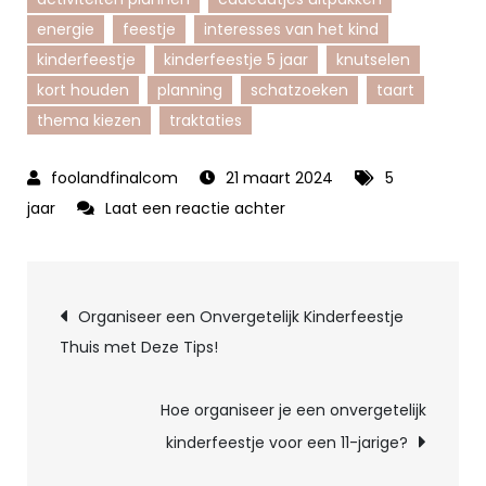
energie
feestje
interesses van het kind
kinderfeestje
kinderfeestje 5 jaar
knutselen
kort houden
planning
schatzoeken
taart
thema kiezen
traktaties
21 maart 2024
5
op
jaar
Laat een reactie achter
Het
Perfecte
Berichtnavigatie
Kinderfeestje
Organiseer een Onvergetelijk Kinderfeestje
voor
Thuis met Deze Tips!
een
5-
Hoe organiseer je een onvergetelijk
Jarige:
kinderfeestje voor een 11-jarige?
Tips
en