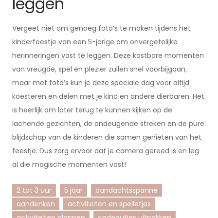
leggen
Vergeet niet om genoeg foto’s te maken tijdens het
kinderfeestje van een 5-jarige om onvergetelijke
herinneringen vast te leggen. Deze kostbare momenten
van vreugde, spel en plezier zullen snel voorbijgaan,
maar met foto’s kun je deze speciale dag voor altijd
koesteren en delen met je kind en andere dierbaren. Het
is heerlijk om later terug te kunnen kijken op de
lachende gezichten, de ondeugende streken en de pure
blijdschap van de kinderen die samen genieten van het
feestje. Dus zorg ervoor dat je camera gereed is en leg
al die magische momenten vast!
2 tot 3 uur
5 jaar
aandachtsspanne
aandenken
activiteiten en spelletjes
activiteiten plannen
cadeautjes uitpakken