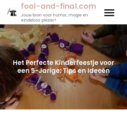
Naar
fool-and-final.com
de
Jouw bron voor humor, magie en
inhoud
eindeloos plezier!
gaan
Het Perfecte Kinderfeestje voor
een 5-Jarige: Tips en Ideeën