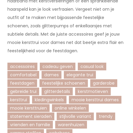
haarband met kerstversieringen of een sprankelende
haarspeld kan je look verfraaien. Vergeet niet om je
outfit af te maken met bijpassende feestelijke
schoenen, zoals glitterpumps of enkellaarsjes met
subtiele details. Met de juiste accessoires geef je jouw
mooie kersttrui voor dames net dat beetje extra flair en
feestelijkheid voor de feestdagen.
accessoires
cadeau geven
casual look
comfortabel
dames
elegante trui
feestdagen
feestelijke schoenen
garderobe
gebreide trui
glitterdetails
kerstmotieven
kersttrui
kledingwinkels
mooie kersttrui dames
mooie kersttruien
online winkelen
statement sieraden
stijlvolle variant
trendy
vrienden en familie
warenhuizen