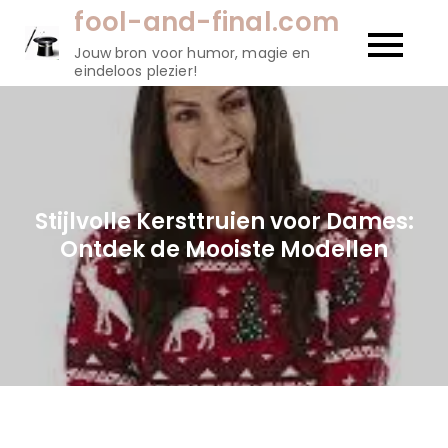
Naar
fool-and-final.com
de
Jouw bron voor humor, magie en
inhoud
eindeloos plezier!
gaan
Stijlvolle Kersttruien voor Dames:
Ontdek de Mooiste Modellen