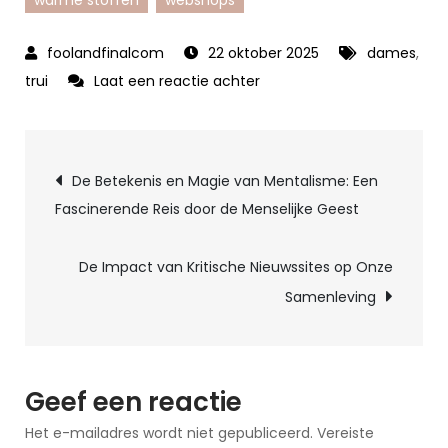
warme stoffen
webshops
22 oktober 2025
dames
,
op
trui
Laat een reactie achter
Stijlvolle
Kersttruien
Berichtnavigatie
voor
De Betekenis en Magie van Mentalisme: Een
Dames:
Fascinerende Reis door de Menselijke Geest
Ontdek
de
De Impact van Kritische Nieuwssites op Onze
Mooiste
Samenleving
Modellen
Geef een reactie
Het e-mailadres wordt niet gepubliceerd.
Vereiste