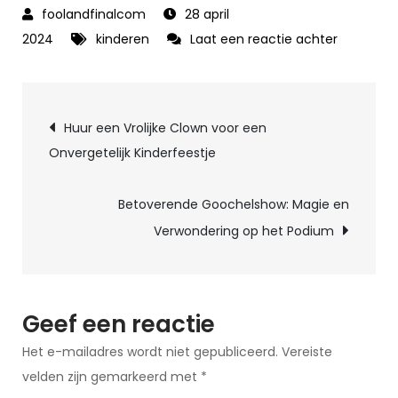
28 april
op
2024
kinderen
Laat een reactie achter
Betovere
Goochel
Berichtnavigatie
voor
Huur een Vrolijke Clown voor een
Kinderen:
Onvergetelijk Kinderfeestje
Magie
en
Betoverende Goochelshow: Magie en
Vermaak!
Verwondering op het Podium
Geef een reactie
Het e-mailadres wordt niet gepubliceerd.
Vereiste
velden zijn gemarkeerd met
*