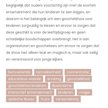
begrijpelijk dat ouders voorzichtig zijn met de soorten
entertainment die hun kinderen te zien krijgen, en
daarom is het belangrijk om een goochelshow voor
kinderen zorgvuldig te kiezen en ervoor te zorgen dat
deze geschikt is voor de leeftijdsgroep en geen
schadelijke boodschappen overbrengt. Het is aan
organisatoren en goochelaars om ervoor te zorgen dat
de show niet alleen leuk en magisch is, maar ook veilig
en verantwoord voor jonge kijkers.
betoverende
betrokkenheid
concentratie
educatieve waarde
ervaring
goochelshow
goochelshow kinderen
illusionisme
interactief entertainment
kinderen
magie
optische illusies
trucs
verwondering