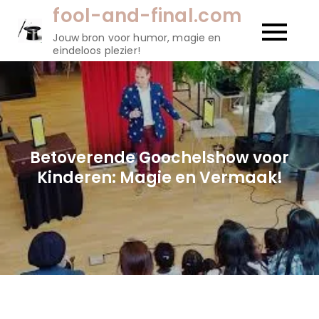
Naar
fool-and-final.com
de
Jouw bron voor humor, magie en
inhoud
eindeloos plezier!
gaan
Betoverende Goochelshow voor
Kinderen: Magie en Vermaak!