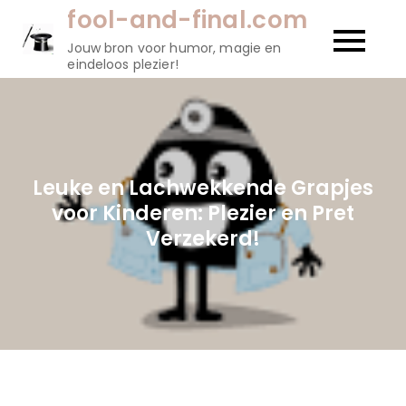
Naar
fool-and-final.com
de
Jouw bron voor humor, magie en
inhoud
eindeloos plezier!
gaan
Leuke en Lachwekkende Grapjes
voor Kinderen: Plezier en Pret
Verzekerd!