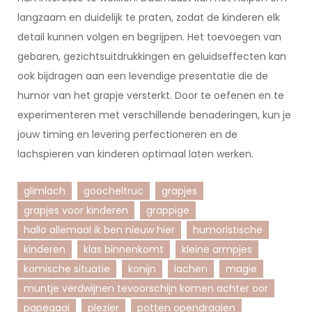
langzaam en duidelijk te praten, zodat de kinderen elk
detail kunnen volgen en begrijpen. Het toevoegen van
gebaren, gezichtsuitdrukkingen en geluidseffecten kan
ook bijdragen aan een levendige presentatie die de
humor van het grapje versterkt. Door te oefenen en te
experimenteren met verschillende benaderingen, kun je
jouw timing en levering perfectioneren en de
lachspieren van kinderen optimaal laten werken.
glimlach
goocheltruc
grapjes
grapjes voor kinderen
grappige
hallo allemaal ik ben nieuw hier
humoristische
kinderen
klas binnenkomt
kleine armpjes
komische situatie
konijn
lachen
magie
muntje verdwijnen tevoorschijn komen achter oor
papegaai
plezier
potten opendraaien