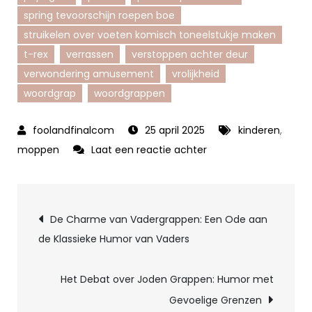
spring tevoorschijn roepen boe
struikelen over voeten komisch toneelstukje maken
t-rex
verrassen
verstoppen achter deur
verwondering amusement
vrolijkheid
woordgrap
woordgrappen
25 april 2025
kinderen
,
op
moppen
Laat een reactie achter
Leuke
en
Berichtnavigatie
Lachwekkende
De Charme van Vadergrappen: Een Ode aan
Grapjes
de Klassieke Humor van Vaders
voor
Kinderen:
Het Debat over Joden Grappen: Humor met
Plezier
Gevoelige Grenzen
en