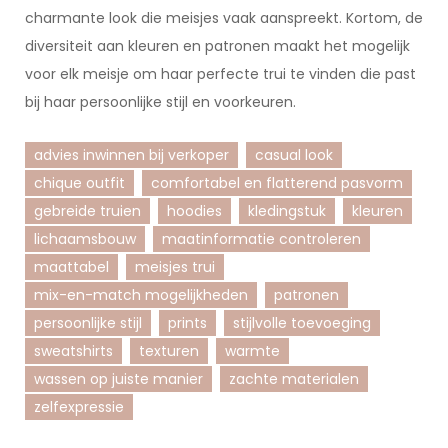
charmante look die meisjes vaak aanspreekt. Kortom, de
diversiteit aan kleuren en patronen maakt het mogelijk
voor elk meisje om haar perfecte trui te vinden die past
bij haar persoonlijke stijl en voorkeuren.
advies inwinnen bij verkoper
casual look
chique outfit
comfortabel en flatterend pasvorm
gebreide truien
hoodies
kledingstuk
kleuren
lichaamsbouw
maatinformatie controleren
maattabel
meisjes trui
mix-en-match mogelijkheden
patronen
persoonlijke stijl
prints
stijlvolle toevoeging
sweatshirts
texturen
warmte
wassen op juiste manier
zachte materialen
zelfexpressie