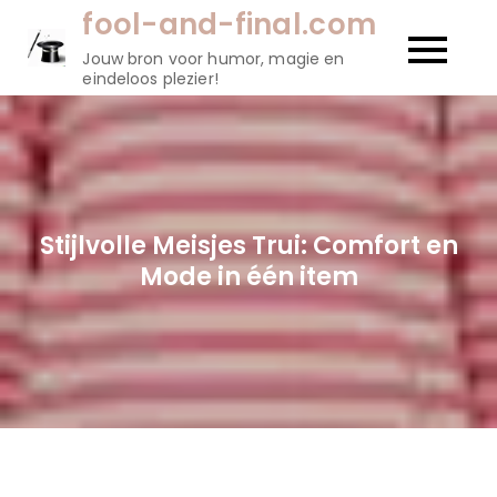
Naar
fool-and-final.com
de
Jouw bron voor humor, magie en
inhoud
eindeloos plezier!
gaan
Stijlvolle Meisjes Trui: Comfort en
Mode in één item