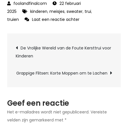
22 februari
2025
kinderen
,
meisjes
,
sweater
,
trui
,
op
truien
Laat een reactie achter
Stijlvolle
Meisjes
Berichtnavigatie
Trui:
De Vrolijke Wereld van de Foute Kersttrui voor
Comfort
Kinderen
en
Mode
Grappige Flitsen: Korte Moppen om te Lachen
in
één
item
Geef een reactie
Het e-mailadres wordt niet gepubliceerd.
Vereiste
velden zijn gemarkeerd met
*