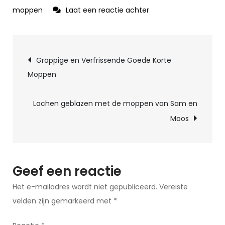
op
moppen
Laat een reactie achter
Grappige
Moppen
Berichtnavigatie
voor
Grappige en Verfrissende Goede Korte
Peuters:
Moppen
Laat
de
Lachen geblazen met de moppen van Sam en
Kleintjes
Moos
Lachen!
Geef een reactie
Het e-mailadres wordt niet gepubliceerd.
Vereiste
velden zijn gemarkeerd met
*