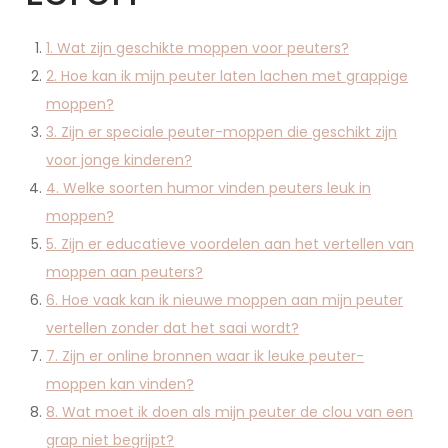
1. Wat zijn geschikte moppen voor peuters?
2. Hoe kan ik mijn peuter laten lachen met grappige
moppen?
3. Zijn er speciale peuter-moppen die geschikt zijn
voor jonge kinderen?
4. Welke soorten humor vinden peuters leuk in
moppen?
5. Zijn er educatieve voordelen aan het vertellen van
moppen aan peuters?
6. Hoe vaak kan ik nieuwe moppen aan mijn peuter
vertellen zonder dat het saai wordt?
7. Zijn er online bronnen waar ik leuke peuter-
moppen kan vinden?
8. Wat moet ik doen als mijn peuter de clou van een
grap niet begrijpt?