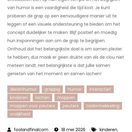
van humor is een vaardigheid die tijd kost. Je kunt
proberen de grap op een eenvoudigere manier uit te
leggen of een visuele ondersteuning te bieden om het
concept duidelijker te maken. Blijf positief en moedig
hun inspanningen aan om de grap te begrijpen.
Onthoud dat het belangrijkste doel is om samen plezier
te hebben, dus maak er geen drukte van als de clou niet
meteen landt. Het belangrijkste is dat jullie samen
genieten van het moment en samen lachen!
dierenhumor
grappig
humor
interactief
kinderen
lachen
moppen
moppen voor peuters
peuters
taalontwikkeling
vrolijkheid
18 mei 2026
kinderen
,