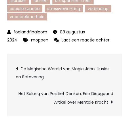
ijsbreker
lachen
ontspannen sfeer
sociale functie
stressverlichting
verbinding
voorspelbaarheid
08 augustus
op
2024
moppen
Laat een reactie achter
De
Lachwekk
Berichtnavigatie
Wereld
De Magische Wereld van Magic John: Illusies
van
en Betovering
Flauwe
Moppen:
Het Belang van Positief Denken: Een Diepgaand
Een
Artikel over Mentale Kracht
Verkenni