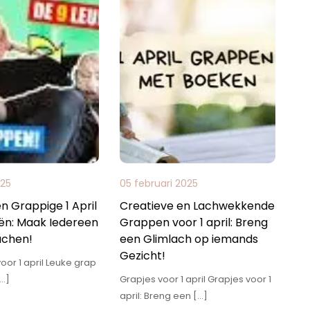
025
05 februari 2025
en Grappige 1 April
Creatieve en Lachwekkende
ën: Maak Iedereen
Grappen voor 1 april: Breng
achen!
een Glimlach op iemands
Gezicht!
oor 1 april Leuke grap
[…]
Grapjes voor 1 april Grapjes voor 1
april: Breng een […]