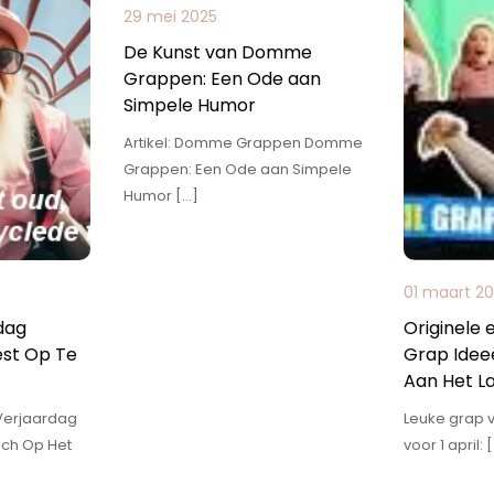
29 mei 2025
De Kunst van Domme
Grappen: Een Ode aan
Simpele Humor
Artikel: Domme Grappen Domme
Grappen: Een Ode aan Simpele
Humor […]
01 maart 2
dag
Originele 
st Op Te
Grap Idee
Aan Het L
Verjaardag
Leuke grap v
ach Op Het
voor 1 april: 