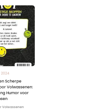
s 2024
en Scherpe
or Volwassenen:
ing Humor voor
nsen
r Volwassenen