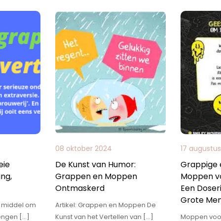
08 oktober 2024
17 augustu
eie
De Kunst van Humor:
Grappige 
ng,
Grappen en Moppen
Moppen vo
Ontmaskerd
Een Doser
Grote Me
g middel om
Artikel: Grappen en Moppen De
ngen […]
Kunst van het Vertellen van […]
Moppen voo