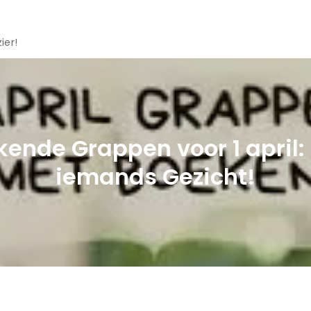
ier!
ende Grappen voor 1 april:
iemands Gezicht!