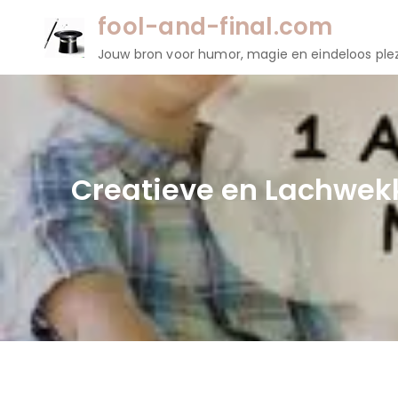
Naar
fool-and-final.com
de
Jouw bron voor humor, magie en eindeloos plez
inhoud
gaan
Creatieve en Lachwekk