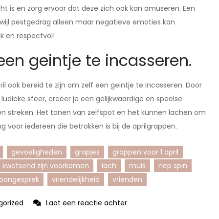
cht is en zorg ervoor dat deze zich ook kan amuseren. Een
wijl pestgedrag alleen maar negatieve emoties kan
k en respectvol!
en geintje te incasseren.
il ook bereid te zijn om zelf een geintje te incasseren. Door
udieke sfeer, creëer je een gelijkwaardige en speelse
en streken. Het tonen van zelfspot en het kunnen lachen om
ng voor iedereen die betrokken is bij de aprilgrappen.
gevoeligheden
grapjes
grappen voor 1 april
kwetsend zijn voorkomen
lach
muis
nep spin
foongesprek
vriendelijkheid
vrienden
op
gorized
Laat een reactie achter
Creatieve