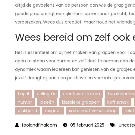
altijd de gevoelens van de persoon aan wie de grap geri
goede grap brengt een glimlach op iemands gezicht, ter
veroorzaken. Wees dus creatief, maar houd het vriendelij
Wees bereid om zelf ook e
Het is essentieel om bij het maken van grappen voor 1 apr
open te staan voor humor en zelf deel te nemen aan de l
dynamiek waarin iedereen kan genieten van de grapjes 
jezelf draagt bij aan een positieve en vermakelijke ervari
1 april
collega's
creatieve streken
familieleden
humor
ideeën
klassieke grappen
koffiemok
plakband
respect
suikerzout verwisseling
tele
05 februari 2025
Uncate