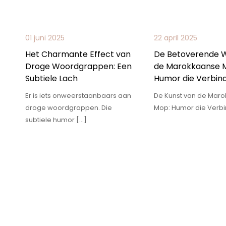
01 juni 2025
22 april 2025
Het Charmante Effect van
De Betoverende W
Droge Woordgrappen: Een
de Marokkaanse 
Subtiele Lach
Humor die Verbin
Er is iets onweerstaanbaars aan
De Kunst van de Mar
droge woordgrappen. Die
Mop: Humor die Verbi
subtiele humor […]