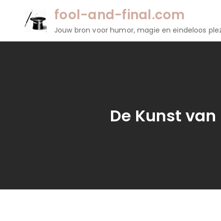
Naar
fool-and-final.com
de
Jouw bron voor humor, magie en eindeloos plez
inhoud
gaan
De Kunst van