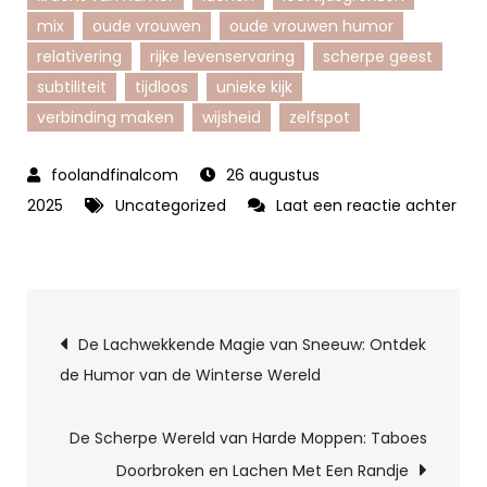
mix
oude vrouwen
oude vrouwen humor
relativering
rijke levenservaring
scherpe geest
subtiliteit
tijdloos
unieke kijk
verbinding maken
wijsheid
zelfspot
26 augustus
2025
Uncategorized
Laat een reactie achter
op
Het
Verrijkende
Berichtnavigatie
Lachen:
De Lachwekkende Magie van Sneeuw: Ontdek
Oude
de Humor van de Winterse Wereld
Vrouwen
Humor
De Scherpe Wereld van Harde Moppen: Taboes
in
Doorbroken en Lachen Met Een Randje
de