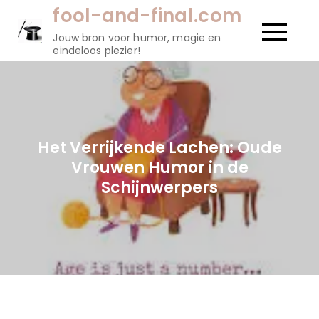
Naar
fool-and-final.com
de
Jouw bron voor humor, magie en
inhoud
eindeloos plezier!
gaan
Het Verrijkende Lachen: Oude
Vrouwen Humor in de
Schijnwerpers