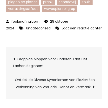
plagen en plezier
prank
schadevrij
thuis
verrassingseffect
wc-papier rol grap
29 oktober
2024
Uncategorized
Laat een reactie achter
op
Creatieve
1
Berichtnavigatie
april
Grappige Moppen voor Kinderen: Laat Het
grappen
Lachen Beginnen!
voor
thuis
Ontdek de Diverse Synoniemen van Plezier: Een
vol
Verkenning van Vreugde, Genot en Vermaak
humor