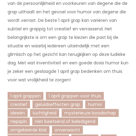
van de persoonlijkheid en voorkeuren van degene die de
grap uithaalt en het gevoel voor humor van degene die
wordt verrast. De beste 1 april grap kan variëren van
subtiel en grappig tot creatief en verrassend. Het
belangrijkste is om een grap te kiezen die past bij de
situatie en waarbij iedereen uiteindelijk met een
glimlach op het gezicht kan terugkijken op deze ludieke
dag. Met wat inventiviteit en een goede dosis humor kun
je zeker een geslaagde 1 april grap bedenken om thuis
voor wat vrolijkheid te zorgen!
1 april grappen
1 april grappen voor thuis
creatief
geluidseffecten grap
humor
ideeën
luchtigheid
mysterieuze boodschap
nepspin
niet kwetsend of beledigend
omgekeerde klok
onverwacht