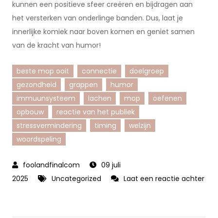
kunnen een positieve sfeer creëren en bijdragen aan
het versterken van onderlinge banden. Dus, laat je
innerlijke komiek naar boven komen en geniet samen
van de kracht van humor!
beste mop ooit
connectie
doelgroep
gezondheid
grappen
humor
immuunsysteem
lachen
mop
oefenen
opbouw
reactie van het publiek
stressvermindering
timing
welzijn
woordspeling
09 juli
2025
Uncategorized
Laat een reactie achter
op
Ontdek