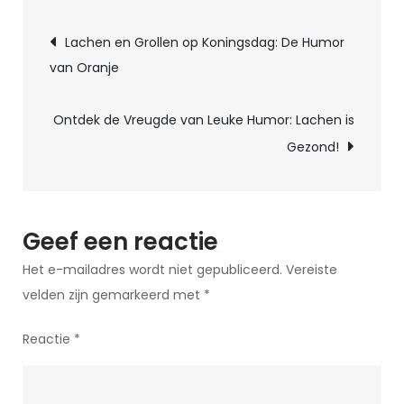
de
Berichtnavigatie
Grappigste
Lachen en Grollen op Koningsdag: De Humor
en
van Oranje
Meest
Legendarische
Ontdek de Vreugde van Leuke Humor: Lachen is
Mop:
Gezond!
De
Beste
Mop
Ooit!
Geef een reactie
Het e-mailadres wordt niet gepubliceerd.
Vereiste
velden zijn gemarkeerd met
*
Reactie
*