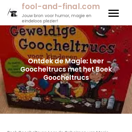
Naar
fool-and-final.com
de
Jouw bron voor humor, magie en
inhoud
eindeloos plezier!
gaan
Ontdek de Magie: Leer
Goocheltrucs met het Boek
Goocheltrucs