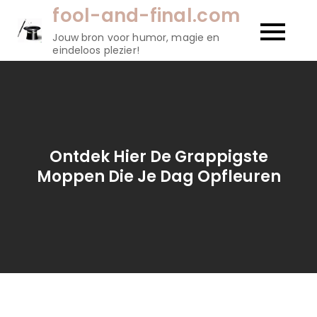
Naar
fool-and-final.com
de
Jouw bron voor humor, magie en
inhoud
eindeloos plezier!
gaan
Ontdek Hier De Grappigste
Moppen Die Je Dag Opfleuren