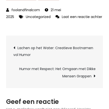
21 mei
2025
Uncategorized
Laat een reactie achter
op
Ontdek
Hier
Berichtnavigatie
De
Lachen op het Water: Creatieve Bootnamen
Grappigste
vol Humor
Moppen
Die
Humor met Respect: Het Omgaan met Dikke
Je
Mensen Grappen
Dag
Opfleuren
Geef een reactie