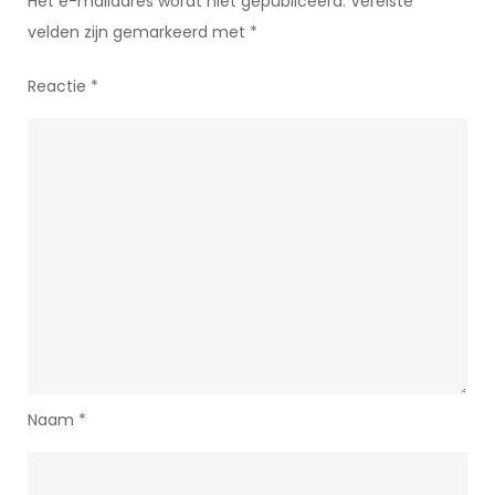
Het e-mailadres wordt niet gepubliceerd.
Vereiste
velden zijn gemarkeerd met
*
Reactie
*
Naam
*