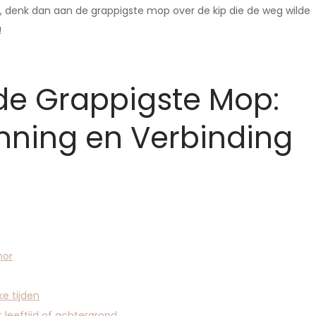
, denk dan aan de grappigste mop over de kip die de weg wilde
!
de Grappigste Mop:
anning en Verbinding
mor
ke tijden
 leeftijd of achtergrond