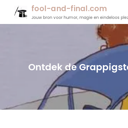
Naar
fool-and-final.com
de
Jouw bron voor humor, magie en eindeloos plez
inhoud
gaan
Ontdek de Grappigste