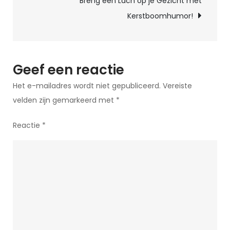
Breng een Lach op je Gezicht met
Humor:
Kerstboomhumor!
Lachen
Met,
Niet
Om
Geef een reactie
Het e-mailadres wordt niet gepubliceerd.
Vereiste
velden zijn gemarkeerd met
*
Reactie
*