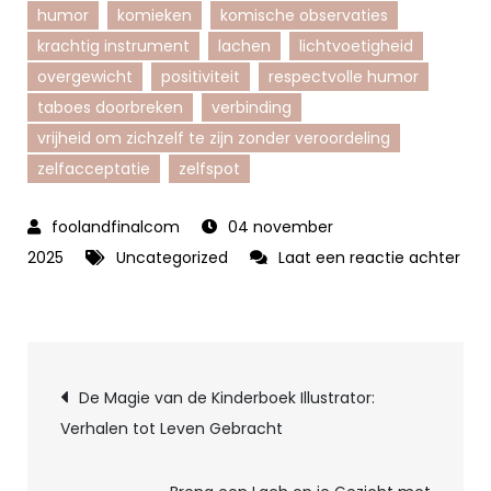
humor
komieken
komische observaties
krachtig instrument
lachen
lichtvoetigheid
overgewicht
positiviteit
respectvolle humor
taboes doorbreken
verbinding
vrijheid om zichzelf te zijn zonder veroordeling
zelfacceptatie
zelfspot
04 november
2025
Uncategorized
Laat een reactie achter
op
Het
Belang
Berichtnavigatie
van
De Magie van de Kinderboek Illustrator:
Respectvolle
Verhalen tot Leven Gebracht
Dikke
Mensen