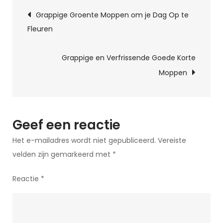
Berichtnavigatie
kracht
Grappige Groente Moppen om je Dag Op te
van
Fleuren
een
goede
Grappige en Verfrissende Goede Korte
mop
Moppen
Geef een reactie
Het e-mailadres wordt niet gepubliceerd.
Vereiste
velden zijn gemarkeerd met
*
Reactie
*