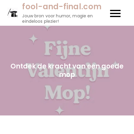
Naar
fool-and-final.com
de
Jouw bron voor humor, magie en
inhoud
eindeloos plezier!
gaan
Ontdek de kracht van een goede
mop