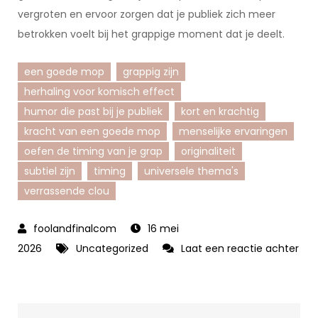
vergroten en ervoor zorgen dat je publiek zich meer
betrokken voelt bij het grappige moment dat je deelt.
een goede mop
grappig zijn
herhaling voor komisch effect
humor die past bij je publiek
kort en krachtig
kracht van een goede mop
menselijke ervaringen
oefen de timing van je grap
originaliteit
subtiel zijn
timing
universele thema's
verrassende clou
16 mei
2026
Uncategorized
Laat een reactie achter
op
Ontdek
de