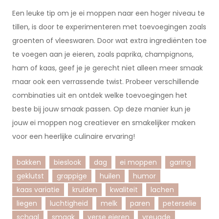
Een leuke tip om je ei moppen naar een hoger niveau te
tillen, is door te experimenteren met toevoegingen zoals
groenten of vleeswaren. Door wat extra ingrediënten toe
te voegen aan je eieren, zoals paprika, champignons,
ham of kaas, geef je je gerecht niet alleen meer smaak
maar ook een verrassende twist. Probeer verschillende
combinaties uit en ontdek welke toevoegingen het
beste bij jouw smaak passen. Op deze manier kun je
jouw ei moppen nog creatiever en smakelijker maken
voor een heerlijke culinaire ervaring!
bakken
bieslook
dag
ei moppen
garing
geklutst
grappige
huilen
humor
kaas variatie
kruiden
kwaliteit
lachen
liegen
luchtigheid
melk
paren
peterselie
schaal
smaak
verse eieren
vreugde