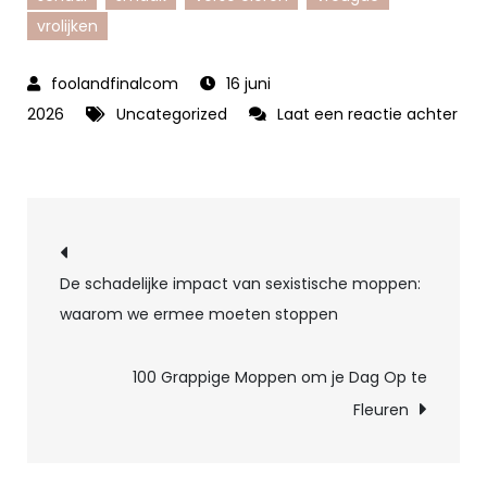
vrolijken
16 juni
2026
Uncategorized
Laat een reactie achter
op
Grappige
Ei
Berichtnavigatie
Moppen
om
De schadelijke impact van sexistische moppen:
je
waarom we ermee moeten stoppen
Dag
Op
100 Grappige Moppen om je Dag Op te
te
Fleuren
Vrolijken!