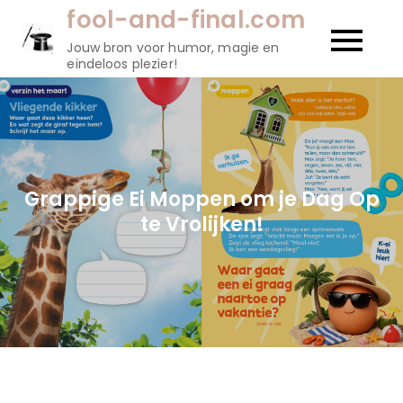
Naar
fool-and-final.com
de
Jouw bron voor humor, magie en
inhoud
eindeloos plezier!
gaan
Grappige Ei Moppen om je Dag Op
te Vrolijken!