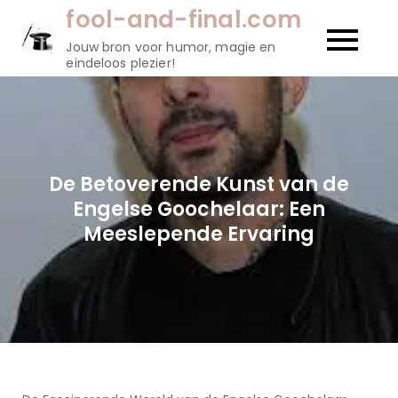
Naar
fool-and-final.com
de
Jouw bron voor humor, magie en
inhoud
eindeloos plezier!
gaan
De Betoverende Kunst van de
Engelse Goochelaar: Een
Meeslepende Ervaring