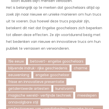
soort illusies blijft mensen verbazen.
Het is belangrijk op te merken dat goochelaars altijd op
zoek zijn naar nieuwe en unieke manieren om hun trucs
uit te voeren. Dus hoewel deze trucs populair zijn,
betekent dit niet dat Engelse goochelaars zich beperken
tot alleen deze effecten. Ze zijn voortdurend bezig met
het bedenken van nieuwe en innovatieve trucs om hun
publiek te verrassen en verwonderen.
19e eeuw
betovert- engelse goochelaars
blijvende indruk- rijke geschiedenis
charme
eeuwenlang
engelse goochelaar
frisse en innovatieve presentatie
getalenteerde artiesten
kunstvorm
magische wereld- verfijnde techniek
meeslepen
onnavolgbare stijl
perfectioneren van vaardigheden- klassieke trucs