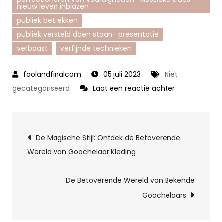
nieuw leven inblazen
publiek betrekken
publiek versteld doen staan- presentatie
verbaast
verfijnde technieken
05 juli 2023
Niet
op
gecategoriseerd
Laat een reactie achter
De
Betoverende
Berichtnavigatie
Kunst
De Magische Stijl: Ontdek de Betoverende
van
Wereld van Goochelaar Kleding
de
Engelse
De Betoverende Wereld van Bekende
Goochelaar:
Goochelaars
Een
Meeslepende