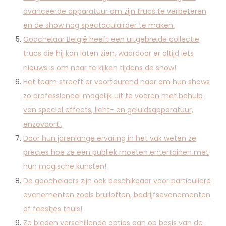
avanceerde apparatuur om zijn trucs te verbeteren
en de show nog spectaculairder te maken.
Goochelaar België heeft een uitgebreide collectie
trucs die hij kan laten zien, waardoor er altijd iets
nieuws is om naar te kijken tijdens de show!
Het team streeft er voortdurend naar om hun shows
zo professioneel mogelijk uit te voeren met behulp
van special effects, licht- en geluidsapparatuur,
enzovoort..
Door hun jarenlange ervaring in het vak weten ze
precies hoe ze een publiek moeten entertainen met
hun magische kunsten!
De goochelaars zijn ook beschikbaar voor particuliere
evenementen zoals bruiloften, bedrijfsevenementen
of feestjes thuis!
Ze bieden verschillende opties aan op basis van de