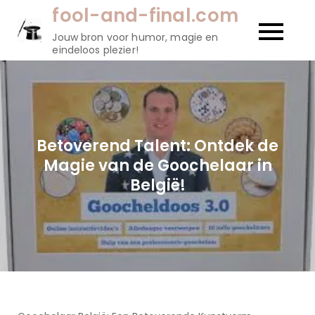
Naar
fool-and-final.com
de
Jouw bron voor humor, magie en
inhoud
eindeloos plezier!
gaan
Betoverend Talent: Ontdek de
Magie van de Goochelaar in
België!