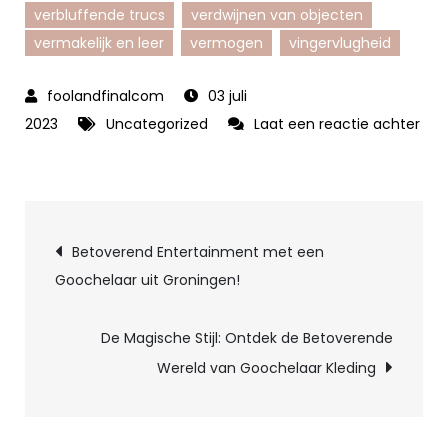
verbluffende trucs
verdwijnen van objecten
vermakelijk en leer
vermogen
vingervlugheid
03 juli
2023
Uncategorized
Laat een reactie achter
op
Verbluffende
Magie
Berichtnavigatie
met
Betoverend Entertainment met een
Goochelaar
Goochelaar uit Groningen!
Jordi:
Laat
De Magische Stijl: Ontdek de Betoverende
je
Wereld van Goochelaar Kleding
Betoveren!