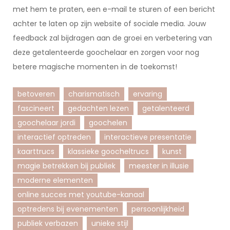
met hem te praten, een e-mail te sturen of een bericht
achter te laten op zijn website of sociale media. Jouw
feedback zal bijdragen aan de groei en verbetering van
deze getalenteerde goochelaar en zorgen voor nog
betere magische momenten in de toekomst!
betoveren
charismatisch
ervaring
fascineert
gedachten lezen
getalenteerd
goochelaar jordi
goochelen
interactief optreden
interactieve presentatie
kaarttrucs
klassieke goocheltrucs
kunst
magie betrekken bij publiek
meester in illusie
moderne elementen
online succes met youtube-kanaal
optredens bij evenementen
persoonlijkheid
publiek verbazen
unieke stijl