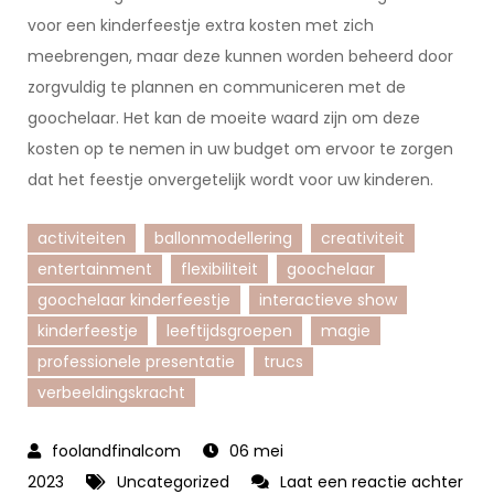
voor een kinderfeestje extra kosten met zich
meebrengen, maar deze kunnen worden beheerd door
zorgvuldig te plannen en communiceren met de
goochelaar. Het kan de moeite waard zijn om deze
kosten op te nemen in uw budget om ervoor te zorgen
dat het feestje onvergetelijk wordt voor uw kinderen.
activiteiten
ballonmodellering
creativiteit
entertainment
flexibiliteit
goochelaar
goochelaar kinderfeestje
interactieve show
kinderfeestje
leeftijdsgroepen
magie
professionele presentatie
trucs
verbeeldingskracht
06 mei
2023
Uncategorized
Laat een reactie achter