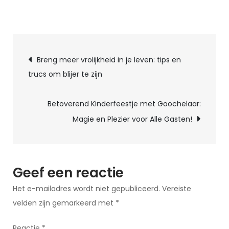
op
Onvergetelijk
vermaak
Berichtnavigatie
op
Breng meer vrolijkheid in je leven: tips en
je
trucs om blijer te zijn
kinderfeestje
met
Betoverend Kinderfeestje met Goochelaar:
een
Magie en Plezier voor Alle Gasten!
goochelaar!
Geef een reactie
Het e-mailadres wordt niet gepubliceerd.
Vereiste
velden zijn gemarkeerd met
*
Reactie
*