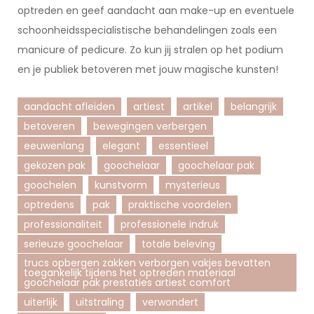
optreden en geef aandacht aan make-up en eventuele
schoonheidsspecialistische behandelingen zoals een
manicure of pedicure. Zo kun jij stralen op het podium
en je publiek betoveren met jouw magische kunsten!
aandacht afleiden
artiest
artikel
belangrijk
betoveren
bewegingen verbergen
eeuwenlang
elegant
essentieel
gekozen pak
goochelaar
goochelaar pak
goochelen
kunstvorm
mysterieus
optredens
pak
praktische voordelen
professionaliteit
professionele indruk
serieuze goochelaar
totale beleving
trucs opbergen zakken verborgen vakjes bevatten
toegankelijk tijdens het optreden materiaal
goochelaar pak prestaties artiest comfort
uiterlijk
uitstraling
verwondert