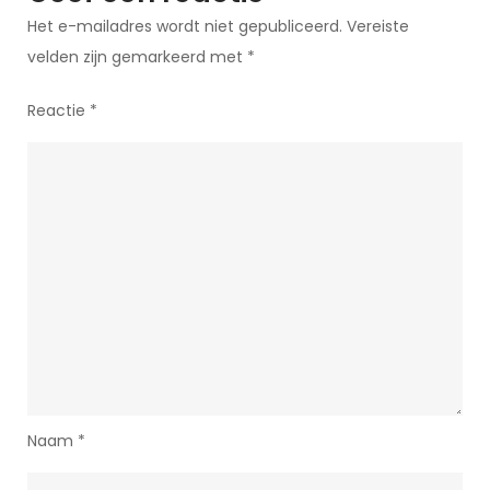
de
Het e-mailadres wordt niet gepubliceerd.
Vereiste
Wereld
velden zijn gemarkeerd met
*
van
Illusie
Reactie
*
Naam
*