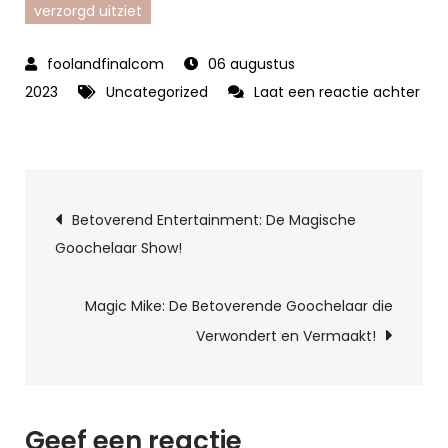
verzorgd uitziet
06 augustus
2023
Uncategorized
Laat een reactie achter
op
De
Magische
Berichtnavigatie
Kracht
Betoverend Entertainment: De Magische
van
Goochelaar Show!
het
Goochelaar
Magic Mike: De Betoverende Goochelaar die
Pak:
Verwondert en Vermaakt!
Een
Onmisbaar
Element
in
Geef een reactie