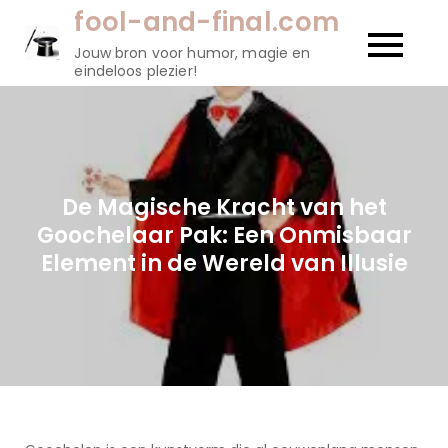
Naar
fool-and-final.com
de
Jouw bron voor humor, magie en
inhoud
eindeloos plezier!
gaan
De Magische Kracht van het
Goochelaar Pak: Een Onmisbaar
Element in de Wereld van Illusie