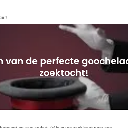
ier!
en van de perfecte goochela
zoektocht!