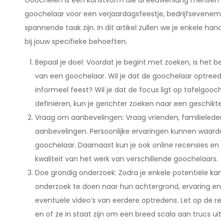
Goochelen is een kunstvorm die al eeuwenlang mensen b
goochelaar voor een verjaardagsfeestje, bedrijfseveneme
spannende taak zijn. In dit artikel zullen we je enkele h
bij jouw specifieke behoeften.
Bepaal je doel: Voordat je begint met zoeken, is het b
van een goochelaar. Wil je dat de goochelaar optreedt
informeel feest? Wil je dat de focus ligt op tafelgooc
definiëren, kun je gerichter zoeken naar een geschikt
Vraag om aanbevelingen: Vraag vrienden, familielede
aanbevelingen. Persoonlijke ervaringen kunnen waarde
goochelaar. Daarnaast kun je ook online recensies en 
kwaliteit van het werk van verschillende goochelaars.
Doe grondig onderzoek: Zodra je enkele potentiële ka
onderzoek te doen naar hun achtergrond, ervaring en 
eventuele video’s van eerdere optredens. Let op de re
en of ze in staat zijn om een breed scala aan trucs ui