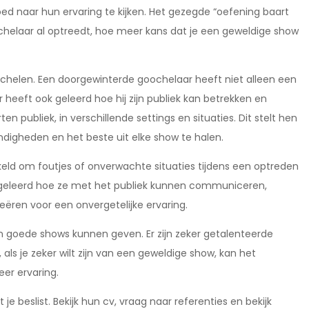
oed naar hun ervaring te kijken. Het gezegde “oefening baart
chelaar al optreedt, hoe meer kans dat je een geweldige show
ochelen. Een doorgewinterde goochelaar heeft niet alleen een
heeft ook geleerd hoe hij zijn publiek kan betrekken en
publiek, in verschillende settings en situaties. Dit stelt hen
digheden en het beste uit elke show te halen.
ld om foutjes of onverwachte situaties tijdens een optreden
 geleerd hoe ze met het publiek kunnen communiceren,
ëren voor een onvergetelijke ervaring.
en goede shows kunnen geven. Er zijn zeker getalenteerde
als je zeker wilt zijn van een geweldige show, kan het
er ervaring.
e beslist. Bekijk hun cv, vraag naar referenties en bekijk