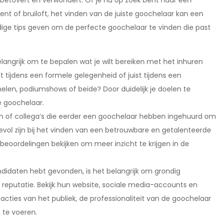
etovert en verwondert. Of je nu op zoek bent naar een
nt of bruiloft, het vinden van de juiste goochelaar kan een
andige tips geven om de perfecte goochelaar te vinden die past
elangrijk om te bepalen wat je wilt bereiken met het inhuren
 tijdens een formele gelegenheid of juist tijdens een
helen, podiumshows of beide? Door duidelijk je doelen te
e goochelaar.
n of collega’s die eerder een goochelaar hebben ingehuurd om
vol zijn bij het vinden van een betrouwbare en getalenteerde
beoordelingen bekijken om meer inzicht te krijgen in de
ndidaten hebt gevonden, is het belangrijk om grondig
reputatie. Bekijk hun website, sociale media-accounts en
acties van het publiek, de professionaliteit van de goochelaar
t te voeren.