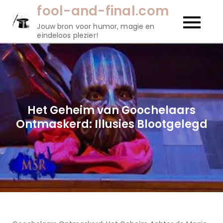
Naar
fool-and-final.com
de
Jouw bron voor humor, magie en
inhoud
eindeloos plezier!
gaan
Het Geheim van Goochelaars
Ontmaskerd: Illusies Blootgelegd