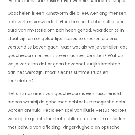
Goochelaars Ontmaskerd: Het Geheim Achter de Magie
Goochelen is een kunstvorm die al eeuwenlang mensen
betovert en verwondert. Goochelaars hebben altijd een
aura van mysterie om zich heen gehad, waardoor ze in
staat zijn om ongelooflijke illusies te creëren die ons
verstand te boven gaan. Maar wat als we je vertellen dat
goochelaars niet echt toverkrachten bezitten? Wat als
we je vertellen dat er geen bovennatuurlijke krachten
aan het werk zijn, maar slechts slimme trucs en
technieken?
Het ontmaskeren van goochelaars is een fascinerend
proces waarbij de geheimen achter hun magische acts
worden onthuld. Het is een spel van illusie versus realiteit,
waarbij de goochelaar het publiek probeert te misleiden
met behulp van afleiding, vingervlugheid en optische