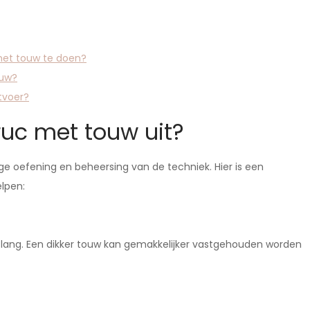
met touw te doen?
ouw?
tvoer?
ruc met touw uit?
e oefening en beheersing van de techniek. Hier is een
lpen:
r lang. Een dikker touw kan gemakkelijker vastgehouden worden