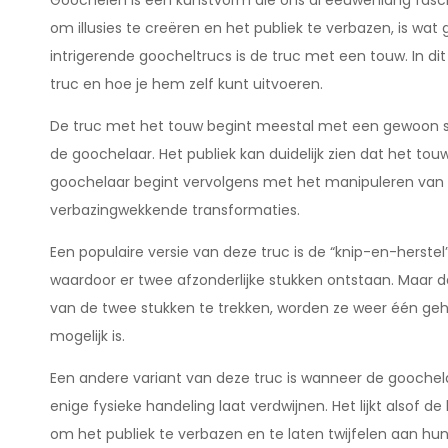
Goochelen is een kunstvorm die ons al eeuwenlang fasc
om illusies te creëren en het publiek te verbazen, is wa
intrigerende goocheltrucs is de truc met een touw. In di
truc en hoe je hem zelf kunt uitvoeren.
De truc met het touw begint meestal met een gewoon s
de goochelaar. Het publiek kan duidelijk zien dat het
goochelaar begint vervolgens met het manipuleren van h
verbazingwekkende transformaties.
Een populaire versie van deze truc is de “knip-en-herstel”
waardoor er twee afzonderlijke stukken ontstaan. Maar 
van de twee stukken te trekken, worden ze weer één gehee
mogelijk is.
Een andere variant van deze truc is wanneer de goochel
enige fysieke handeling laat verdwijnen. Het lijkt alsof 
om het publiek te verbazen en te laten twijfelen aan h