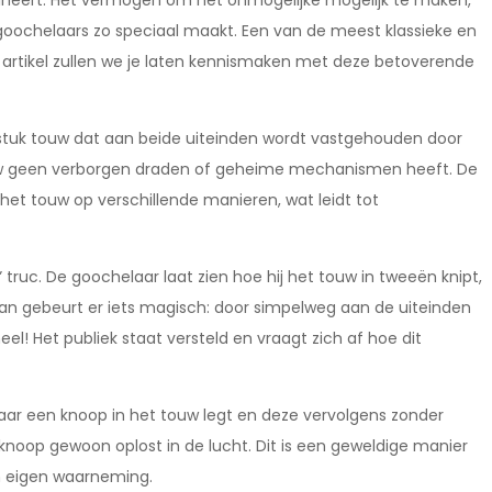
ineert. Het vermogen om het onmogelijke mogelijk te maken,
t goochelaars zo speciaal maakt. Een van de meest klassieke en
t artikel zullen we je laten kennismaken met deze betoverende
tuk touw dat aan beide uiteinden wordt vastgehouden door
 touw geen verborgen draden of geheime mechanismen heeft. De
et touw op verschillende manieren, wat leidt tot
 truc. De goochelaar laat zien hoe hij het touw in tweeën knipt,
dan gebeurt er iets magisch: door simpelweg aan de uiteinden
l! Het publiek staat versteld en vraagt zich af hoe dit
aar een knoop in het touw legt en deze vervolgens zonder
de knoop gewoon oplost in de lucht. Dit is een geweldige manier
un eigen waarneming.