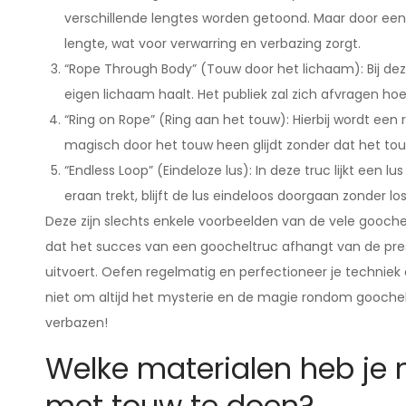
verschillende lengtes worden getoond. Maar door een 
lengte, wat voor verwarring en verbazing zorgt.
“Rope Through Body” (Touw door het lichaam): Bij deze
eigen lichaam haalt. Het publiek zal zich afvragen hoe 
“Ring on Rope” (Ring aan het touw): Hierbij wordt een 
magisch door het touw heen glijdt zonder dat het t
“Endless Loop” (Eindeloze lus): In deze truc lijkt een l
eraan trekt, blijft de lus eindeloos doorgaan zonder l
Deze zijn slechts enkele voorbeelden van de vele goochel
dat het succes van een goocheltruc afhangt van de pres
uitvoert. Oefen regelmatig en perfectioneer je technie
niet om altijd het mysterie en de magie rondom goochele
verbazen!
Welke materialen heb je
met touw te doen?