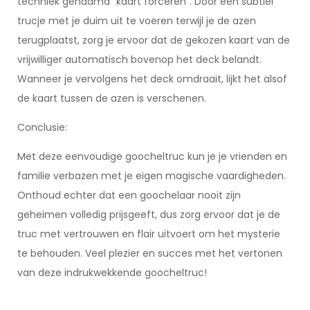
techniek genaamd “kaart forceren”. Door een subtiel
trucje met je duim uit te voeren terwijl je de azen
terugplaatst, zorg je ervoor dat de gekozen kaart van de
vrijwilliger automatisch bovenop het deck belandt.
Wanneer je vervolgens het deck omdraait, lijkt het alsof
de kaart tussen de azen is verschenen.
Conclusie:
Met deze eenvoudige goocheltruc kun je je vrienden en
familie verbazen met je eigen magische vaardigheden.
Onthoud echter dat een goochelaar nooit zijn
geheimen volledig prijsgeeft, dus zorg ervoor dat je de
truc met vertrouwen en flair uitvoert om het mysterie
te behouden. Veel plezier en succes met het vertonen
van deze indrukwekkende goocheltruc!