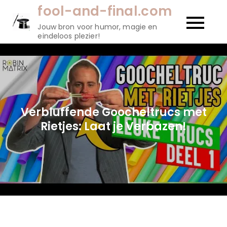
Naar
fool-and-final.com
de
Jouw bron voor humor, magie en
inhoud
eindeloos plezier!
gaan
Verbluffende Goocheltrucs met
Rietjes: Laat je Verbazen!