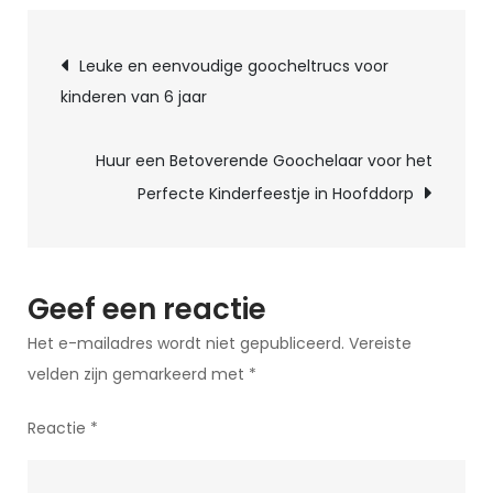
Goocheltrucs
Berichtnavigatie
met
Leuke en eenvoudige goocheltrucs voor
Rietjes:
kinderen van 6 jaar
Laat
je
Huur een Betoverende Goochelaar voor het
Verbazen!
Perfecte Kinderfeestje in Hoofddorp
Geef een reactie
Het e-mailadres wordt niet gepubliceerd.
Vereiste
velden zijn gemarkeerd met
*
Reactie
*