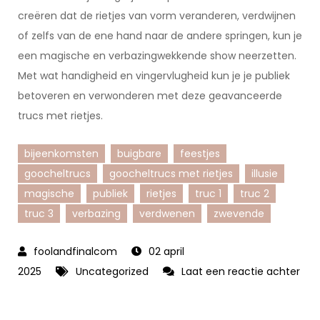
creëren dat de rietjes van vorm veranderen, verdwijnen
of zelfs van de ene hand naar de andere springen, kun je
een magische en verbazingwekkende show neerzetten.
Met wat handigheid en vingervlugheid kun je je publiek
betoveren en verwonderen met deze geavanceerde
trucs met rietjes.
bijeenkomsten
buigbare
feestjes
goocheltrucs
goocheltrucs met rietjes
illusie
magische
publiek
rietjes
truc 1
truc 2
truc 3
verbazing
verdwenen
zwevende
02 april
2025
Uncategorized
Laat een reactie achter
op
Verbluffende