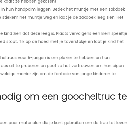
lke kaart ze hebben gekozen!
en in hun handpalm leggen. Bedek het muntje met een zakdoek
je stiekem het muntje weg en laat je de zakdoek leeg zien. Het
e kind zien dat deze leeg is. Plaats vervolgens een klein speeltje
ed stopt. Tik op de hoed met je toverstokje en laat je kind het
heltrucs voor 5-jarigen is om plezier te hebben en hun
trucs uit te proberen en geef ze het vertrouwen om hun eigen
ldige manier zijn om de fantasie van jonge kinderen te
nodig om een goocheltruc te
r een paar materialen die je kunt gebruiken om de truc tot leven