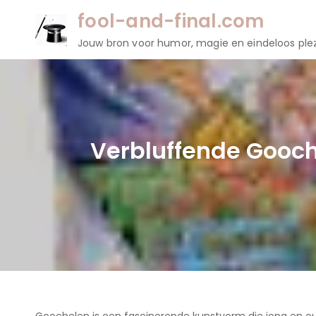
Naar
fool-and-final.com
de
Jouw bron voor humor, magie en eindeloos plez
inhoud
gaan
Verbluffende Gooche