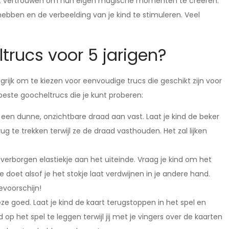
het vertrouwen om hun eigen magische momenten te creëren.
hebben en de verbeelding van je kind te stimuleren. Veel
trucs voor 5 jarigen?
grijk om te kiezen voor eenvoudige trucs die geschikt zijn voor
 beste goocheltrucs die je kunt proberen:
een dunne, onzichtbare draad aan vast. Laat je kind de beker
e trekken terwijl ze de draad vasthouden. Het zal lijken
 verborgen elastiekje aan het uiteinde. Vraag je kind om het
 je doet alsof je het stokje laat verdwijnen in je andere hand.
evoorschijn!
ze goed. Laat je kind de kaart terugstoppen in het spel en
p het spel te leggen terwijl jij met je vingers over de kaarten