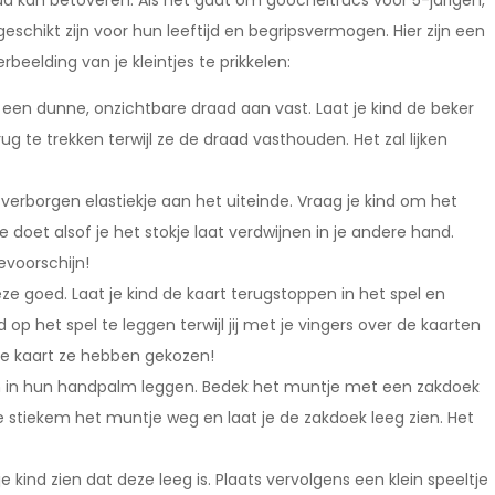
d kan betoveren. Als het gaat om goocheltrucs voor 5-jarigen,
eschikt zijn voor hun leeftijd en begripsvermogen. Hier zijn een
beelding van je kleintjes te prikkelen:
een dunne, onzichtbare draad aan vast. Laat je kind de beker
e trekken terwijl ze de draad vasthouden. Het zal lijken
 verborgen elastiekje aan het uiteinde. Vraag je kind om het
 je doet alsof je het stokje laat verdwijnen in je andere hand.
evoorschijn!
ze goed. Laat je kind de kaart terugstoppen in het spel en
p het spel te leggen terwijl jij met je vingers over de kaarten
lke kaart ze hebben gekozen!
en in hun handpalm leggen. Bedek het muntje met een zakdoek
je stiekem het muntje weg en laat je de zakdoek leeg zien. Het
e kind zien dat deze leeg is. Plaats vervolgens een klein speeltje