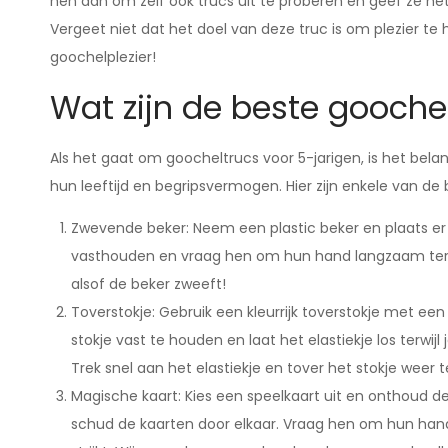
hen aan om zelf ook trucs uit te proberen en geef ze 
Vergeet niet dat het doel van deze truc is om plezier te 
goochelplezier!
Wat zijn de beste goochel
Als het gaat om goocheltrucs voor 5-jarigen, is het belan
hun leeftijd en begripsvermogen. Hier zijn enkele van de
Zwevende beker: Neem een plastic beker en plaats er 
vasthouden en vraag hen om hun hand langzaam terug t
alsof de beker zweeft!
Toverstokje: Gebruik een kleurrijk toverstokje met een
stokje vast te houden en laat het elastiekje los terwijl
Trek snel aan het elastiekje en tover het stokje weer t
Magische kaart: Kies een speelkaart uit en onthoud de
schud de kaarten door elkaar. Vraag hen om hun hand o