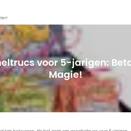
ier!
ltrucs voor 5-jarigen: Beto
Magie!