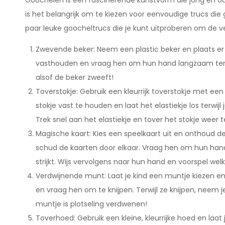
Goochelen is een fascinerende kunstvorm die jong en ou
is het belangrijk om te kiezen voor eenvoudige trucs die g
paar leuke goocheltrucs die je kunt uitproberen om de ver
Zwevende beker: Neem een plastic beker en plaats er 
vasthouden en vraag hen om hun hand langzaam terug t
alsof de beker zweeft!
Toverstokje: Gebruik een kleurrijk toverstokje met een
stokje vast te houden en laat het elastiekje los terwijl
Trek snel aan het elastiekje en tover het stokje weer t
Magische kaart: Kies een speelkaart uit en onthoud de
schud de kaarten door elkaar. Vraag hen om hun hand o
strijkt. Wijs vervolgens naar hun hand en voorspel we
Verdwijnende munt: Laat je kind een muntje kiezen 
en vraag hen om te knijpen. Terwijl ze knijpen, neem 
muntje is plotseling verdwenen!
Toverhoed: Gebruik een kleine, kleurrijke hoed en laat j