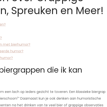
n, Spreuken en Meer!
len?
s?
ben met bierhumor?
ateerde humor?
erhumor?
biergrappen die ik kan
 om een lach op ieders gezicht te toveren. Een klassieke biergrap
t bierschoon!'” Daarnaast kun je ook denken aan humoristische
menten na het drinken van te veel bier of grappige observaties