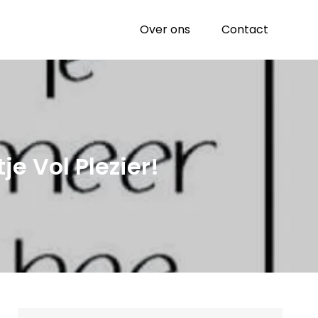
Over ons
Contact
e Vol Plezier!