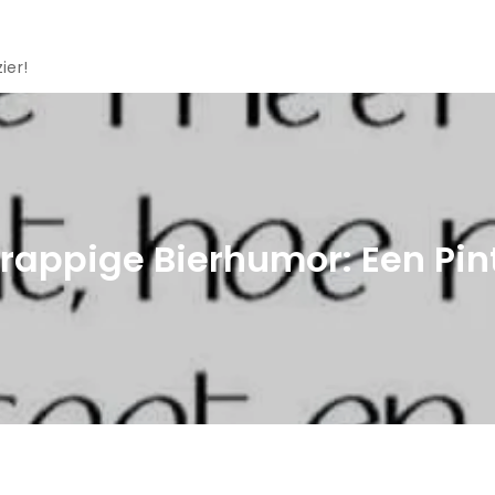
ier!
appige Bierhumor: Een Pintj