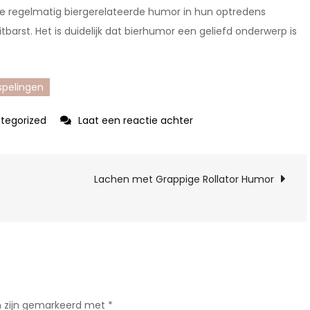
die regelmatig biergerelateerde humor in hun optredens
tbarst. Het is duidelijk dat bierhumor een geliefd onderwerp is
spelingen
op
tegorized
Laat een reactie achter
Lachen
met
Grappige
Lachen met Grappige Rollator Humor
Bierhumor:
Een
Pintje
Vol
Plezier!
n zijn gemarkeerd met
*