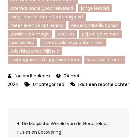
internationale goochelwereld
jonge leeftijd
magische talenten tentoonspreid
meeslepende optredens
nederlandse illusionist
passie voor magie
podium
prijzen gewonnen
purmerend
spectaculaire goochelshows
televisiepersoonlijkheid
tv-programma's gepresenteerd
wereldwijd faam
04 mei
2024
Uncategorized
Laat een reactie achter
op
Hans
Klok:
Berichtnavigatie
Meester
De Magische Wereld van de Goochelaar:
van
Illusies en Betovering
de