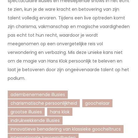
spectaculaire illusies en meeslepende shows in het echt
te zien, kun je de ware kracht en betovering van zijn
talent volledig ervaren. Tijdens een live optreden komt
zijn charisma, vakmanschap en magische vaardigheden
pas echt tot hun recht, waardoor je wordt
meegenomen op een onvergetelijke reis vol
verwondering en verbazing. Mis deze unieke kans niet
om de magie van Hans Klok persoonlijk te beleven en
laat je betoveren door zijn ongeëvenaarde talent op het
podium.
adembenemende illusies
charismatische persoonlijkheid
goochelaar
grootse illusies
hans klok
indrukwekkende illusies
innovatieve benadering van klassieke goocheltrucs
internationale beroemdheden